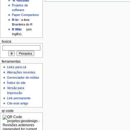
'R'-idículas
Projetos de
software
Paper Companions
R-br
: a lista
Brasileira do R
R Wiki
(em
Inglês).
busca
ferramentas
Links para cá
Alterações recentes
Gerenciador de mídias
Índice do site
Versão para
Impressão
Link permanente
Cite este artigo
qr code