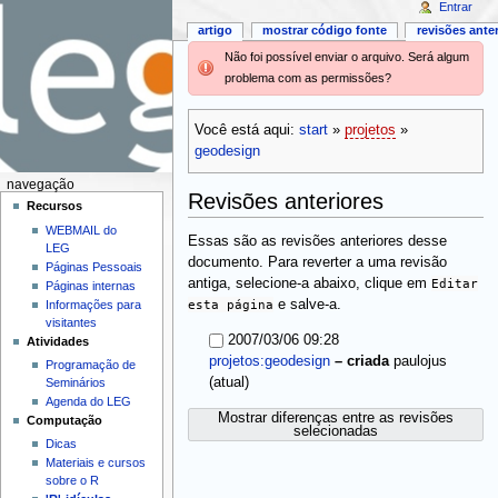
Entrar
artigo
mostrar código fonte
revisões ante
Não foi possível enviar o arquivo. Será algum
problema com as permissões?
Você está aqui:
start
»
projetos
»
geodesign
navegação
Revisões anteriores
Recursos
WEBMAIL do
Essas são as revisões anteriores desse
LEG
documento. Para reverter a uma revisão
Páginas Pessoais
antiga, selecione-a abaixo, clique em
Editar
Páginas internas
esta página
e salve-a.
Informações para
visitantes
2007/03/06 09:28
Atividades
projetos:geodesign
–
criada
paulojus
Programação de
(atual)
Seminários
Agenda do LEG
Mostrar diferenças entre as revisões
Computação
selecionadas
Dicas
Materiais e cursos
sobre o R