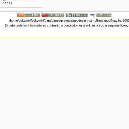
/home/dokuwiki/dokuwiki/data/pages/projetos/geodesign.txt
· Última modificação: 200
Exceto onde for informado ao contrário, o conteúdo neste wiki está sob a seguinte licen