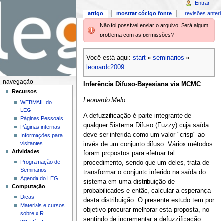
Entrar
artigo
mostrar código fonte
revisões anter
Não foi possível enviar o arquivo. Será algum
problema com as permissões?
Você está aqui:
start
»
seminarios
»
leonardo2009
navegação
Inferência Difuso-Bayesiana via MCMC
Recursos
Leonardo Melo
WEBMAIL do
LEG
A defuzzificação é parte integrante de
Páginas Pessoais
qualquer Sistema Difuso (Fuzzy) cuja saída
Páginas internas
deve ser inferida como um valor "crisp" ao
Informações para
visitantes
invés de um conjunto difuso. Vários métodos
Atividades
foram propostos para efetuar tal
Programação de
procedimento, sendo que um deles, trata de
Seminários
transformar o conjunto inferido na saída do
Agenda do LEG
sistema em uma distribuição de
Computação
probabilidades e então, calcular a esperança
Dicas
desta distribuição. O presente estudo tem por
Materiais e cursos
objetivo procurar melhorar esta proposta, no
sobre o R
sentindo de incrementar a defuzzificação