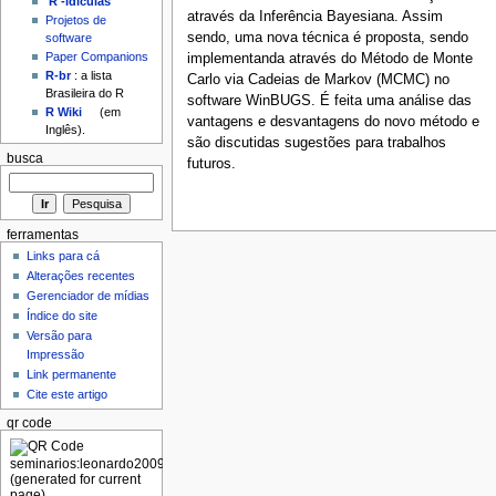
'R'-idículas
através da Inferência Bayesiana. Assim
Projetos de
sendo, uma nova técnica é proposta, sendo
software
Paper Companions
implementanda através do Método de Monte
R-br
: a lista
Carlo via Cadeias de Markov (MCMC) no
Brasileira do R
software WinBUGS. É feita uma análise das
R Wiki
(em
vantagens e desvantagens do novo método e
Inglês).
são discutidas sugestões para trabalhos
busca
futuros.
ferramentas
Links para cá
Alterações recentes
Gerenciador de mídias
Índice do site
Versão para
Impressão
Link permanente
Cite este artigo
qr code