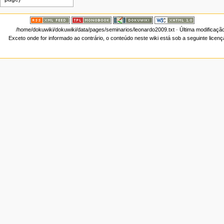
/home/dokuwiki/dokuwiki/data/pages/seminarios/leonardo2009.txt
· Última modificaçã
Exceto onde for informado ao contrário, o conteúdo neste wiki está sob a seguinte licen