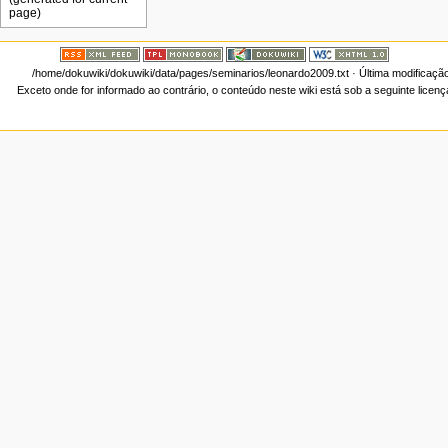
/home/dokuwiki/dokuwiki/data/pages/seminarios/leonardo2009.txt
· Última modificaçã
Exceto onde for informado ao contrário, o conteúdo neste wiki está sob a seguinte licen