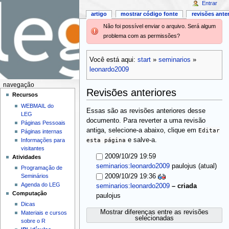
Entrar
artigo
mostrar código fonte
revisões ante
Não foi possível enviar o arquivo. Será algum
problema com as permissões?
Você está aqui:
start
»
seminarios
»
leonardo2009
navegação
Revisões anteriores
Recursos
WEBMAIL do
Essas são as revisões anteriores desse
LEG
documento. Para reverter a uma revisão
Páginas Pessoais
antiga, selecione-a abaixo, clique em
Editar
Páginas internas
esta página
e salve-a.
Informações para
visitantes
2009/10/29 19:59
Atividades
(atual)
seminarios:leonardo2009
paulojus
Programação de
Seminários
2009/10/29 19:36
Agenda do LEG
seminarios:leonardo2009
–
criada
Computação
paulojus
Dicas
Mostrar diferenças entre as revisões
Materiais e cursos
selecionadas
sobre o R