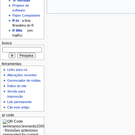
'R'-idículas
Projetos de
software
Paper Companions
R-br
: a lista
Brasileira do R
R Wiki
(em
Inglês).
busca
ferramentas
Links para cá
Alterações recentes
Gerenciador de mídias
Índice do site
Versão para
Impressão
Link permanente
Cite este artigo
qr code