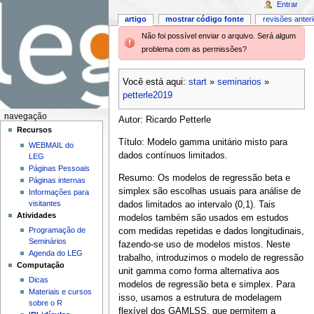
Entrar
artigo
mostrar código fonte
revisões anter
Não foi possível enviar o arquivo. Será algum
problema com as permissões?
Você está aqui:
start
»
seminarios
»
petterle2019
navegação
Autor: Ricardo Petterle
Recursos
Título: Modelo gamma unitário misto para
WEBMAIL do
dados contínuos limitados.
LEG
Páginas Pessoais
Resumo: Os modelos de regressão beta e
Páginas internas
simplex são escolhas usuais para análise de
Informações para
visitantes
dados limitados ao intervalo (0,1). Tais
Atividades
modelos também são usados em estudos
Programação de
com medidas repetidas e dados longitudinais,
Seminários
fazendo-se uso de modelos mistos. Neste
Agenda do LEG
trabalho, introduzimos o modelo de regressão
Computação
unit gamma como forma alternativa aos
Dicas
modelos de regressão beta e simplex. Para
Materiais e cursos
isso, usamos a estrutura de modelagem
sobre o R
flexível dos GAMLSS, que permitem a