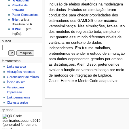
'R'-idículas
inclusão de efeitos aleatórios na modelagem
Projetos de
dos dados. Estudos de simulação foram
software
Paper Companions
conduzidos para checar propriedades dos
R-br
: a lista
estimadores dos GAMLSS e por máxima
Brasileira do R
verossimilhança. Nas simulações, fez-se uso
R Wiki
(em
dos modelos de regressão beta, simplex e
Inglês).
unit gamma assumindo diferentes níveis de
busca
variância, no contexto de dados
independentes. Em futuros trabalhos,
pretendemos estender o estudo de simulação
para dados dependentes gerados por ambas
ferramentas
as distribuições. Além disso, pretendemos
Links para cá
avaliar a função de verossimilhança por meio
Alterações recentes
de métodos de integração de Laplace,
Gerenciador de mídias
Gauss-Hermite e Monte Carlo adaptativos.
Índice do site
Versão para
Impressão
Link permanente
Cite este artigo
qr code