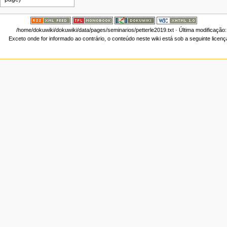
/home/dokuwiki/dokuwiki/data/pages/seminarios/petterle2019.txt
· Última modificação
Exceto onde for informado ao contrário, o conteúdo neste wiki está sob a seguinte licen