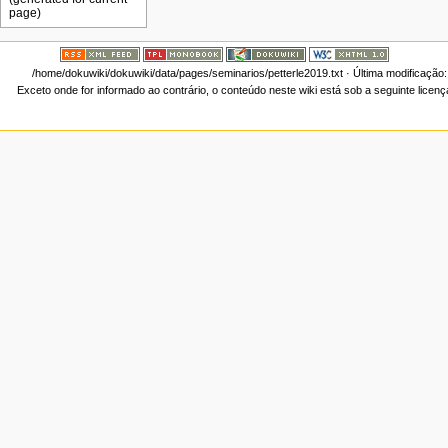
/home/dokuwiki/dokuwiki/data/pages/seminarios/petterle2019.txt
· Última modificação
Exceto onde for informado ao contrário, o conteúdo neste wiki está sob a seguinte licen