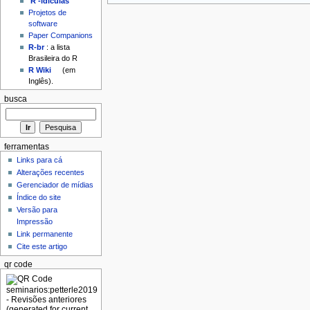
'R'-idículas
Projetos de
software
Paper Companions
R-br
: a lista
Brasileira do R
R Wiki
(em
Inglês).
busca
ferramentas
Links para cá
Alterações recentes
Gerenciador de mídias
Índice do site
Versão para
Impressão
Link permanente
Cite este artigo
qr code