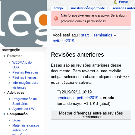
Entrar
artigo
mostrar código fonte
revisões ante
Não foi possível enviar o arquivo. Será algum
problema com as permissões?
Você está aqui:
start
»
seminarios
»
petterle2019
navegação
Revisões anteriores
Recursos
WEBMAIL do
Essas são as revisões anteriores desse
LEG
documento. Para reverter a uma revisão
Páginas Pessoais
antiga, selecione-a abaixo, clique em
Editar
Páginas internas
esta página
e salve-a.
Informações para
visitantes
2019/02/11 16:19
Atividades
seminarios:petterle2019
–
criada
Programação de
(atual)
fernandomayer
+1.1 KB
Seminários
Agenda do LEG
Mostrar diferenças entre as revisões
Computação
selecionadas
Dicas
Materiais e cursos
sobre o R