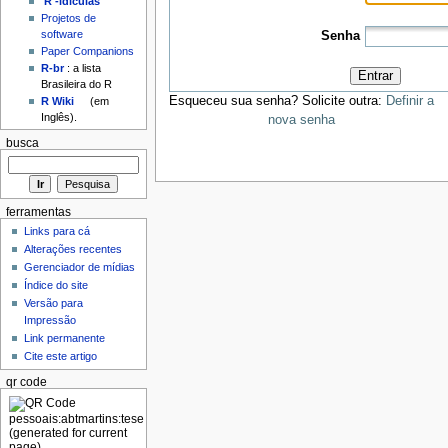
'R'-idículas
Projetos de
software
Senha
Paper Companions
R-br
: a lista
Entrar
Brasileira do R
Esqueceu sua senha? Solicite outra:
Definir a
R Wiki
(em
Inglês).
nova senha
busca
ferramentas
Links para cá
Alterações recentes
Gerenciador de mídias
Índice do site
Versão para
Impressão
Link permanente
Cite este artigo
qr code