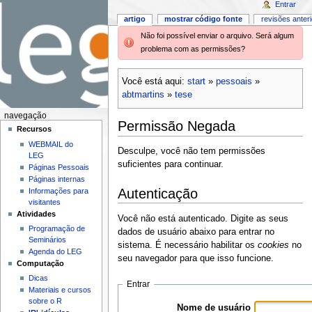
Entrar
artigo
mostrar código fonte
revisões anter
Não foi possível enviar o arquivo. Será algum
problema com as permissões?
Você está aqui:
start
»
pessoais
»
abtmartins
»
tese
navegação
Permissão Negada
Recursos
WEBMAIL do
Desculpe, você não tem permissões
LEG
suficientes para continuar.
Páginas Pessoais
Páginas internas
Autenticação
Informações para
visitantes
Atividades
Você não está autenticado. Digite as seus
Programação de
dados de usuário abaixo para entrar no
Seminários
sistema. É necessário habilitar os
cookies
no
Agenda do LEG
seu navegador para que isso funcione.
Computação
Dicas
Entrar
Materiais e cursos
sobre o R
Nome de usuário